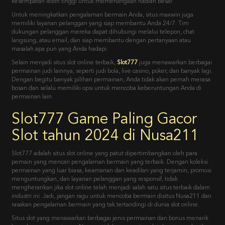
kesempatan lebih tinggi untuk memenangkan hadiah besar.
Untuk meningkatkan pengalaman bermain Anda, situs maxwin juga
memiliki layanan pelanggan yang siap membantu Anda 24/7. Tim
dukungan pelanggan mereka dapat dihubungi melalui telepon, chat
langsung, atau email, dan siap membantu dengan pertanyaan atau
masalah apa pun yang Anda hadapi.
Selain menjadi situs slot online terbaik,
Slot777
juga menawarkan berbagai
permainan judi lainnya, seperti judi bola, live casino, poker, dan banyak lagi.
Dengan begitu banyak pilihan permainan, Anda tidak akan pernah merasa
bosan dan selalu memiliki opsi untuk mencoba keberuntungan Anda di
permainan lain.
Slot777 Game Paling Gacor
Slot tahun 2024 di Nusa211
Slot777 adalah situs slot online yang patut dipertimbangkan oleh para
pemain yang mencari pengalaman bermain yang terbaik. Dengan koleksi
permainan yang luar biasa, keamanan dan keadilan yang terjamin, promosi
menguntungkan, dan layanan pelanggan yang responsif, tidak
mengherankan jika slot online telah menjadi salah satu situs terbaik dalam
industri ini. Jadi, jangan ragu untuk mencoba bermain disitus Nusa211 dan
rasakan pengalaman bermain yang tak tertandingi di dunia slot online.
Situs slot yang menawarkan berbagai jenis permainan dan bonus menarik