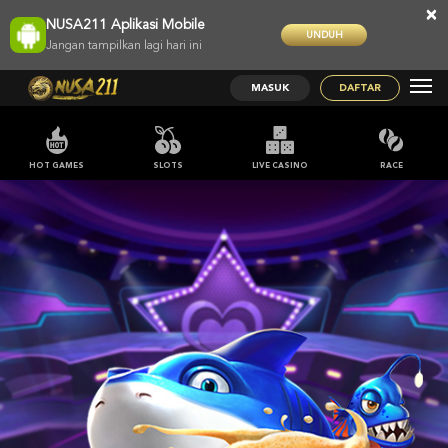
×
NUSA211 Aplikasi Mobile
UNDUH
Jangan tampilkan lagi hari ini
SELAMAT KEPADA
MASUK
DAFTAR
vi***p Telah Melakukan WD Sebesar 1.900.000
HOT GAMES
SLOTS
LIVE CASINO
RACE