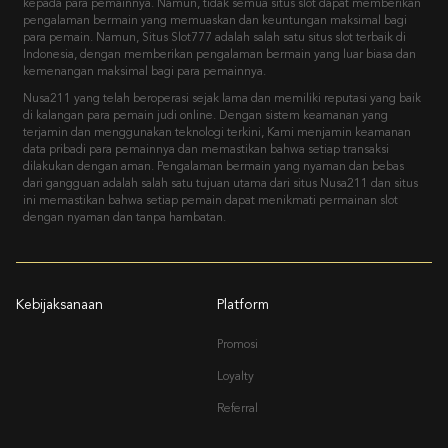
kepada para pemainnya. Namun, tidak semua situs slot dapat memberikan
pengalaman bermain yang memuaskan dan keuntungan maksimal bagi
para pemain. Namun, Situs Slot777 adalah salah satu situs slot terbaik di
Indonesia, dengan memberikan pengalaman bermain yang luar biasa dan
kemenangan maksimal bagi para pemainnya.
Nusa211 yang telah beroperasi sejak lama dan memiliki reputasi yang baik
di kalangan para pemain judi online. Dengan sistem keamanan yang
terjamin dan menggunakan teknologi terkini, Kami menjamin keamanan
data pribadi para pemainnya dan memastikan bahwa setiap transaksi
dilakukan dengan aman. Pengalaman bermain yang nyaman dan bebas
dari gangguan adalah salah satu tujuan utama dari situs Nusa211 dan situs
ini memastikan bahwa setiap pemain dapat menikmati permainan slot
dengan nyaman dan tanpa hambatan.
Kebijaksanaan
Platform
Promosi
Loyalty
Referral