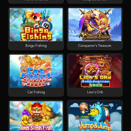
Bingo Fishing
Conqueror's Treasure
Cat Fishing
Lion's Orb