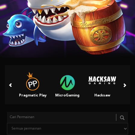
Pragmatic Play
MicroGaming
Hacksaw
King