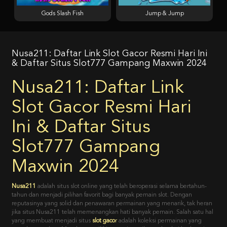
Gods Slash Fish
Jump & Jump
Nusa211: Daftar Link Slot Gacor Resmi Hari Ini
& Daftar Situs Slot777 Gampang Maxwin 2024
Nusa211: Daftar Link
Slot Gacor Resmi Hari
Ini & Daftar Situs
Slot777 Gampang
Maxwin 2024
Nusa211
adalah situs slot online yang telah beroperasi selama bertahun-
tahun dan menjadi pilihan favorit bagi banyak pemain slot. Dengan
reputasinya yang solid dan penawaran permainan yang menarik, tak heran
jika situs Nusa211 telah memenangkan hati banyak pemain. Salah satu hal
yang membuat menjadi situs
slot gaco
r
adalah koleksi permainan yang