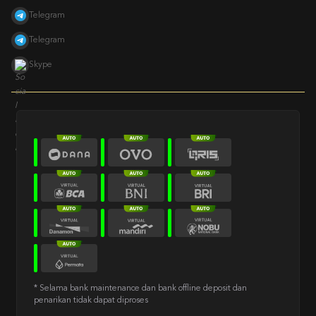
Telegram
Telegram
Skype
* Selama bank maintenance dan bank offline deposit dan
penarikan tidak dapat diproses