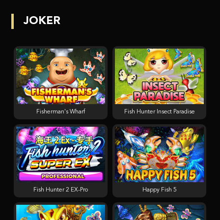
JOKER
Fisherman's Wharf
Fish Hunter Insect Paradise
Fish Hunter 2 EX-Pro
Happy Fish 5