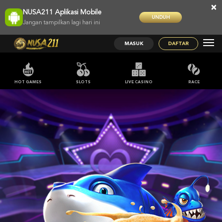
×
NUSA211 Aplikasi Mobile
UNDUH
Jangan tampilkan lagi hari ini
SELAMAT KEPADA
MASUK
DAFTAR
xe***w Telah Melakukan WD Sebesar 5.120.000
HOT GAMES
SLOTS
LIVE CASINO
RACE