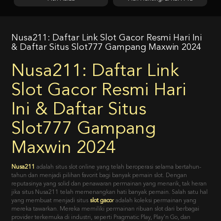
Nusa211: Daftar Link Slot Gacor Resmi Hari Ini
& Daftar Situs Slot777 Gampang Maxwin 2024
Nusa211: Daftar Link
Slot Gacor Resmi Hari
Ini & Daftar Situs
Slot777 Gampang
Maxwin 2024
Nusa211
adalah situs slot online yang telah beroperasi selama bertahun-
tahun dan menjadi pilihan favorit bagi banyak pemain slot. Dengan
reputasinya yang solid dan penawaran permainan yang menarik, tak heran
jika situs Nusa211 telah memenangkan hati banyak pemain. Salah satu hal
yang membuat menjadi situs
slot gaco
r
adalah koleksi permainan yang
mereka tawarkan. Mereka memiliki permainan ribuan slot dari berbagai
provider terkemuka di industri, seperti Pragmatic Play, Play'n Go, dan