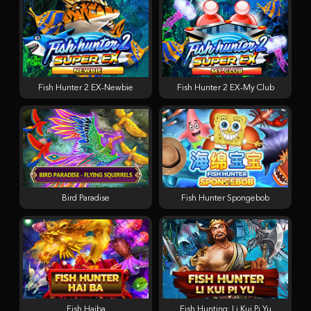
Fish Hunter 2 EX-Newbie
Fish Hunter 2 EX-My Club
Bird Paradise
Fish Hunter Spongebob
Fish Haiba
Fish Hunting: Li Kui Pi Yu