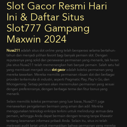
Slot Gacor Resmi Hari
Ini & Daftar Situs
Slot777 Gampang
Maxwin 2024
Nusa211
adalah situs slot online yang telah beroperasi selama bertahun-
tahun dan menjadi pilihan favorit bagi banyak pemain slot. Dengan
reputasinya yang solid dan penawaran permainan yang menarik, tak heran
jika situs Nusa211 telah memenangkan hati banyak pemain. Salah satu hal
yang membuat menjadi situs
slot gaco
r
adalah koleksi permainan yang
mereka tawarkan. Mereka memiliki permainan ribuan slot dari berbagai
provider terkemuka di industri, seperti Pragmatic Play, Play'n Go, dan
Microgaming. Setiap pemain akan menemukan permainan yang sesuai
dengan preferensinya, dengan berbagai tema dan fitur bonus yang
menarik.
Selain memiliki koleksi permainan yang luar biasa, Nusa211 juga
menawarkan pengalaman bermain yang aman dan adil. Mereka
menggunakan teknologi enkripsi terkini untuk melindungi semua data
pemain, sehingga Anda dapat bermain dengan tenang tanpa khawatir
tentang keamanan informasi pribadi Anda. Selain itu, situs ini telah
melewati audit ketat untuk memastikan bahwa permainan yang mereka