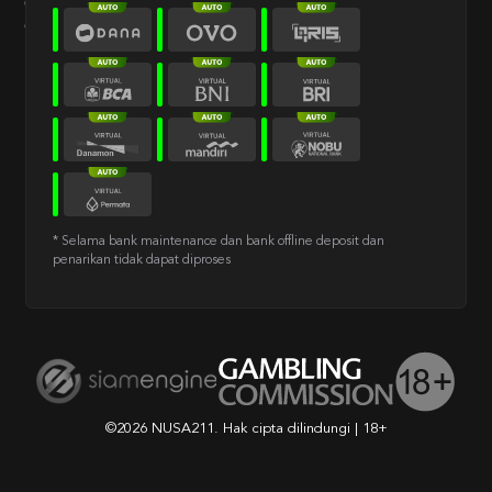
* Selama bank maintenance dan bank offline deposit dan
penarikan tidak dapat diproses
©2026 NUSA211. Hak cipta dilindungi | 18+