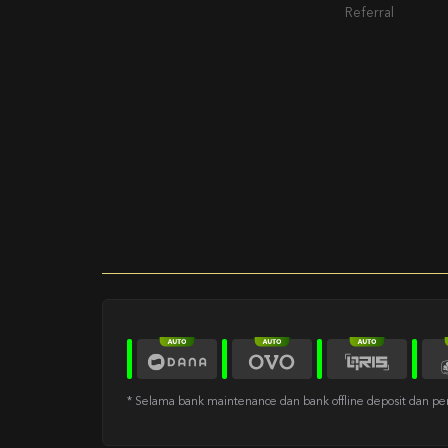
Referral
* Selama bank maintenance dan bank offline deposit dan pen