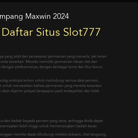
 Gampang Maxwin 2024
 Daftar Situs Slot777
sinya yang solid dan penawaran permainan yang menarik, tak heran
reka tawarkan. Mereka memiliki permainan ribuan slot dari
i dengan preferensinya, dengan berbagai tema dan fitur bonus
logi enkripsi terkini untuk melindungi semua data pemain,
ketat untuk memastikan bahwa permainan yang mereka tawarkan
ni akan dijamin jackpot berapapun pasti terbayarkan dan tidak
 dan hadiah kepada pemain yang setia, sehingga Anda dapat
 kesempatan lebih tinggi untuk memenangkan hadiah besar.
nggan mereka dapat dihubungi melalui telepon, chat langsung,