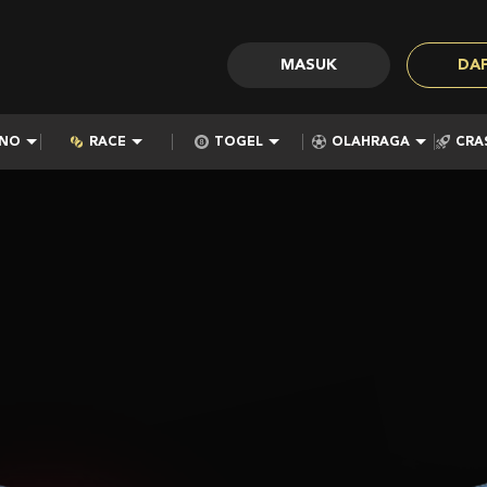
MASUK
DA
INO
RACE
TOGEL
OLAHRAGA
CRA