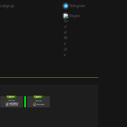
cialgrup
Telegram
Skype