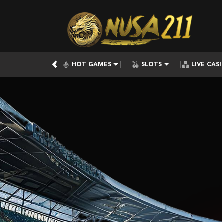
SELAMAT KEPADA
qu*****f Telah Melakukan WD Sebesar
5.250.000
HOT GAMES
SLOTS
LIVE CAS