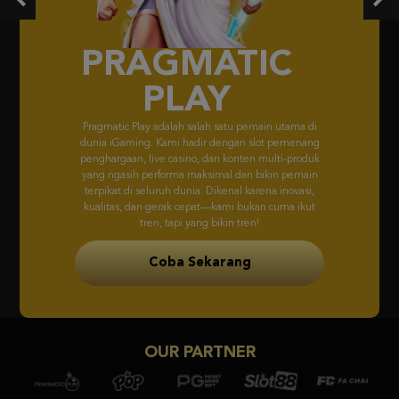
IDR
2,586,600.00
Previous
Ne
Gates of Olympus Super Scatter
suk****1
IDR
2,283,000.00
FAT P
Fat Panda adalah slot brand dari Pragmat
Dirancang buat nyita perhatian dan 
ketebak. Dengan energi yang meledak-le
menang besar—Fat Panda bukan cuma hi
Coba Sek