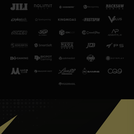
OUR PARTNER