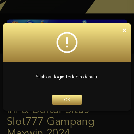
×
Silahkan login terlebih dahulu.
Nusa211: Daftar Link Slot Gacor Resmi Hari Ini
& Daftar Situs Slot777 Gampang Maxwin 2024
OK
Nusa211: Daftar Link
Slot Gacor Resmi Hari
Ini & Daftar Situs