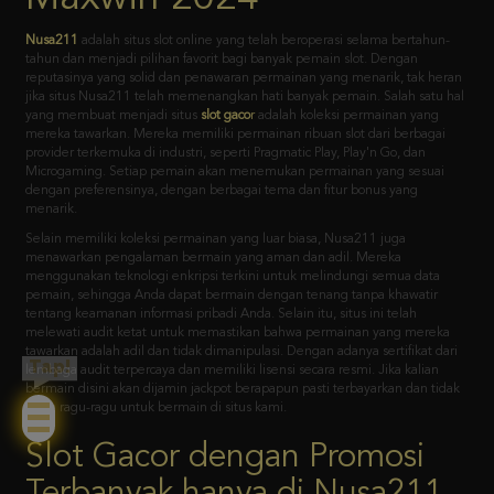
Slot777 Gampang
Maxwin 2024
Nusa211
adalah situs slot online yang telah beroperasi selama bertahun-
tahun dan menjadi pilihan favorit bagi banyak pemain slot. Dengan
reputasinya yang solid dan penawaran permainan yang menarik, tak heran
jika situs Nusa211 telah memenangkan hati banyak pemain. Salah satu hal
yang membuat menjadi situs
slot gaco
r
adalah koleksi permainan yang
mereka tawarkan. Mereka memiliki permainan ribuan slot dari berbagai
provider terkemuka di industri, seperti Pragmatic Play, Play'n Go, dan
Microgaming. Setiap pemain akan menemukan permainan yang sesuai
dengan preferensinya, dengan berbagai tema dan fitur bonus yang
menarik.
Selain memiliki koleksi permainan yang luar biasa, Nusa211 juga
menawarkan pengalaman bermain yang aman dan adil. Mereka
menggunakan teknologi enkripsi terkini untuk melindungi semua data
pemain, sehingga Anda dapat bermain dengan tenang tanpa khawatir
Tap!
tentang keamanan informasi pribadi Anda. Selain itu, situs ini telah
melewati audit ketat untuk memastikan bahwa permainan yang mereka
tawarkan adalah adil dan tidak dimanipulasi. Dengan adanya sertifikat dari
lembaga audit terpercaya dan memiliki lisensi secara resmi. Jika kalian
bermain disini akan dijamin jackpot berapapun pasti terbayarkan dan tidak
perlu ragu-ragu untuk bermain di situs kami.