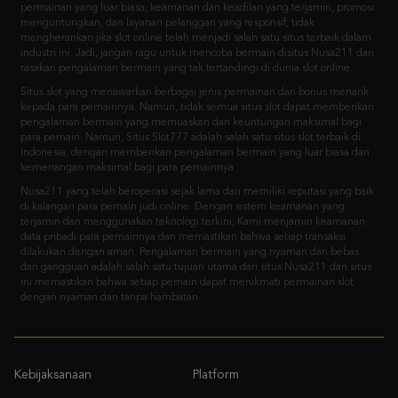
Slot777 adalah situs slot online yang patut dipertimbangkan oleh para
pemain yang mencari pengalaman bermain yang terbaik. Dengan koleksi
permainan yang luar biasa, keamanan dan keadilan yang terjamin, promosi
menguntungkan, dan layanan pelanggan yang responsif, tidak
mengherankan jika slot online telah menjadi salah satu situs terbaik dalam
industri ini. Jadi, jangan ragu untuk mencoba bermain disitus Nusa211 dan
rasakan pengalaman bermain yang tak tertandingi di dunia slot online.
Situs slot yang menawarkan berbagai jenis permainan dan bonus menarik
kepada para pemainnya. Namun, tidak semua situs slot dapat memberikan
pengalaman bermain yang memuaskan dan keuntungan maksimal bagi
para pemain. Namun, Situs Slot777 adalah salah satu situs slot terbaik di
Indonesia, dengan memberikan pengalaman bermain yang luar biasa dan
kemenangan maksimal bagi para pemainnya.
Nusa211 yang telah beroperasi sejak lama dan memiliki reputasi yang baik
di kalangan para pemain judi online. Dengan sistem keamanan yang
terjamin dan menggunakan teknologi terkini, Kami menjamin keamanan
data pribadi para pemainnya dan memastikan bahwa setiap transaksi
dilakukan dengan aman. Pengalaman bermain yang nyaman dan bebas
dari gangguan adalah salah satu tujuan utama dari situs Nusa211 dan situs
ini memastikan bahwa setiap pemain dapat menikmati permainan slot
dengan nyaman dan tanpa hambatan.