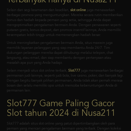
Slot Gacor dengan Promosi
Terbanyak hanya di Nusa211
Selain dari segi keamanan dan keadilan,
slot online
juga menawarkan
berbagai promosi yang menguntungkan. Mereka secara rutin memberikan
bonus dan hadiah kepada pemain yang setia, sehingga Anda dapat
mengoptimalkan pengalaman bermain Anda. Dengan penawaran seperti
putaran gratis, bonus deposit, dan promosi insentif lainnya, Anda memiliki
kesempatan lebih tinggi untuk memenangkan hadiah besar.
Untuk meningkatkan pengalaman bermain Anda, situs maxwin juga
memiliki layanan pelanggan yang siap membantu Anda 24/7. Tim
dukungan pelanggan mereka dapat dihubungi melalui telepon, chat
langsung, atau email, dan siap membantu dengan pertanyaan atau
masalah apa pun yang Anda hadapi.
Selain menjadi situs slot online terbaik,
Slot777
juga menawarkan berbagai
permainan judi lainnya, seperti judi bola, live casino, poker, dan banyak lagi.
Dengan begitu banyak pilihan permainan, Anda tidak akan pernah merasa
bosan dan selalu memiliki opsi untuk mencoba keberuntungan Anda di
permainan lain.
Slot777 Game Paling Gacor
Slot tahun 2024 di Nusa211