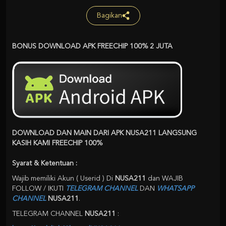
Bagikan
BONUS DOWNLOAD APK FREECHIP 100% 2 JUTA
DOWNLOAD DAN MAIN DARI APK NUSA211 LANGSUNG
KASIH KAMI FREECHIP 100%
Syarat & Ketentuan :
Wajib memiliki Akun ( Userid ) Di
NUSA211
dan WAJIB
FOLLOW / IKUTI
TELEGRAM CHANNEL
DAN
WHATSAPP
CHANNEL
NUSA211
.
TELEGRAM CHANNEL
NUSA211
: