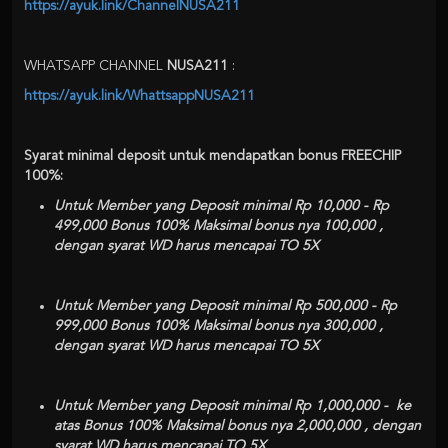
https://ayuk.link/ChannelNUSA211
WHATSAPP CHANNEL
NUSA211
:
https://ayuk.link/WhattsappNUSA211
Syarat minimal deposit untuk mendapatkan bonus FREECHIP
100%:
Untuk Member yang Deposit minimal Rp 10,000 - Rp
499,000 Bonus 100% Maksimal bonus nya 100,000 ,
dengan syarat WD harus mencapai TO 5X
Untuk Member yang Deposit minimal Rp 500,000 - Rp
999,000 Bonus 100% Maksimal bonus nya 300,000 ,
dengan syarat WD harus mencapai TO 5X
Untuk Member yang Deposit minimal Rp 1,000,000 -
ke
atas Bonus 100% Maksimal bonus nya 2,000,000 , dengan
syarat WD harus mencapai TO 5X