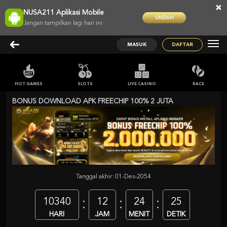
×
NUSA211 Aplikasi Mobile
UNDUH
Jangan tampilkan lagi hari ini
SELAMAT KEPADA
MASUK
DAFTAR
wi***3 Telah Melakukan WD Sebesar 9.800.000
HOT GAMES
SLOTS
LIVE CASINO
RACE
BONUS DOWNLOAD APK FREECHIP 100% 2 JUTA
Tanggal akhir: 01-Des-2054
:
:
:
10340
12
24
24
HARI
JAM
MENIT
DETIK