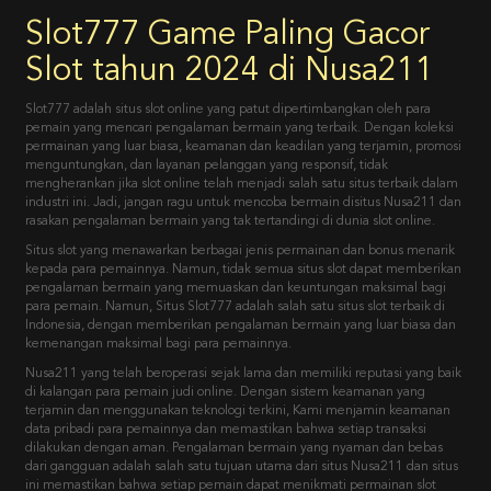
Slot777 Game Paling Gacor
Slot tahun 2024 di Nusa211
Slot777 adalah situs slot online yang patut dipertimbangkan oleh para
pemain yang mencari pengalaman bermain yang terbaik. Dengan koleksi
permainan yang luar biasa, keamanan dan keadilan yang terjamin, promosi
menguntungkan, dan layanan pelanggan yang responsif, tidak
mengherankan jika slot online telah menjadi salah satu situs terbaik dalam
industri ini. Jadi, jangan ragu untuk mencoba bermain disitus Nusa211 dan
rasakan pengalaman bermain yang tak tertandingi di dunia slot online.
Situs slot yang menawarkan berbagai jenis permainan dan bonus menarik
kepada para pemainnya. Namun, tidak semua situs slot dapat memberikan
pengalaman bermain yang memuaskan dan keuntungan maksimal bagi
para pemain. Namun, Situs Slot777 adalah salah satu situs slot terbaik di
Indonesia, dengan memberikan pengalaman bermain yang luar biasa dan
kemenangan maksimal bagi para pemainnya.
Nusa211 yang telah beroperasi sejak lama dan memiliki reputasi yang baik
di kalangan para pemain judi online. Dengan sistem keamanan yang
terjamin dan menggunakan teknologi terkini, Kami menjamin keamanan
data pribadi para pemainnya dan memastikan bahwa setiap transaksi
dilakukan dengan aman. Pengalaman bermain yang nyaman dan bebas
dari gangguan adalah salah satu tujuan utama dari situs Nusa211 dan situs
ini memastikan bahwa setiap pemain dapat menikmati permainan slot