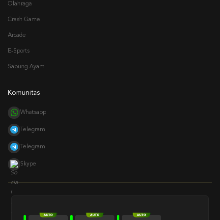
Olahraga
Crash Game
Arcade
E-Sports
Sabung Ayam
Komunitas
Whatsapp
Telegram
Telegram
Skype