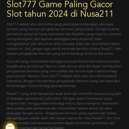
Slot777 Game Paling Gacor
Slot tahun 2024 di Nusa211
Slot777 adalah situs slot online yang patut dipertimbangkan oleh para
pemain yang mencari pengalaman bermain yang terbaik. Dengan koleksi
permainan yang luar biasa, keamanan dan keadilan yang terjamin, promosi
menguntungkan, dan layanan pelanggan yang responsif, tidak
mengherankan jika slot online telah menjadi salah satu situs terbaik dalam
industri ini. Jadi, jangan ragu untuk mencoba bermain disitus Nusa211 dan
rasakan pengalaman bermain yang tak tertandingi di dunia slot online.
Situs slot yang menawarkan berbagai jenis permainan dan bonus menarik
kepada para pemainnya. Namun, tidak semua situs slot dapat memberikan
pengalaman bermain yang memuaskan dan keuntungan maksimal bagi
para pemain. Namun, Situs Slot777 adalah salah satu situs slot terbaik di
Indonesia, dengan memberikan pengalaman bermain yang luar biasa dan
kemenangan maksimal bagi para pemainnya.
Nusa211 yang telah beroperasi sejak lama dan memiliki reputasi yang baik
di kalangan para pemain judi online. Dengan sistem keamanan yang
terjamin dan menggunakan teknologi terkini, Kami menjamin keamanan
data pribadi para pemainnya dan memastikan bahwa setiap transaksi
dilakukan dengan aman. Pengalaman bermain yang nyaman dan bebas
Tap!
dari gangguan adalah salah satu tujuan utama dari situs Nusa211 dan situs
ini memastikan bahwa setiap pemain dapat menikmati permainan slot
dengan nyaman dan tanpa hambatan.