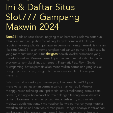
Ini & Daftar Situs
Slot777 Gampang
Maxwin 2024
Nusa211
adalah situs slot online yang telah beroperasi selama bertahun-
tahun dan menjadi pilihan favorit bagi banyak pemain slot. Dengan
reputasinya yang solid dan penawaran permainan yang menarik, tak heran
jika situs Nusa211 telah memenangkan hati banyak pemain. Salah satu hal
yang membuat menjadi situs
slot gaco
r
adalah koleksi permainan yang
mereka tawarkan. Mereka memiliki permainan ribuan slot dari berbagai
provider terkemuka di industri, seperti Pragmatic Play, Play'n Go, dan
Microgaming. Setiap pemain akan menemukan permainan yang sesuai
dengan preferensinya, dengan berbagai tema dan fitur bonus yang
menarik.
Selain memiliki koleksi permainan yang luar biasa, Nusa211 juga
menawarkan pengalaman bermain yang aman dan adil. Mereka
menggunakan teknologi enkripsi terkini untuk melindungi semua data
pemain, sehingga Anda dapat bermain dengan tenang tanpa khawatir
tentang keamanan informasi pribadi Anda. Selain itu, situs ini telah
melewati audit ketat untuk memastikan bahwa permainan yang mereka
tawarkan adalah adil dan tidak dimanipulasi. Dengan adanya sertifikat dari
lembaga audit terpercaya dan memiliki lisensi secara resmi. Jika kalian